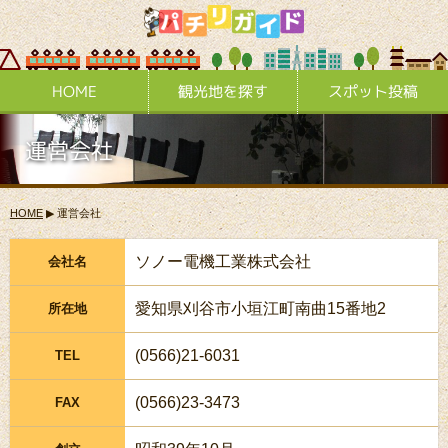
HOME
観光地を探す
スポット投稿
運営会社
HOME
▶
運営会社
ソノー電機工業株式会社
会社名
愛知県刈谷市小垣江町南曲15番地2
所在地
(0566)21-6031
TEL
(0566)23-3473
FAX